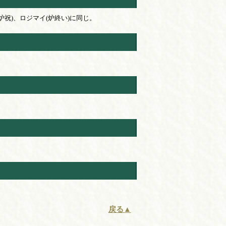
炉祝)、ロジマイ(炉終い)に同じ。
戻る▲