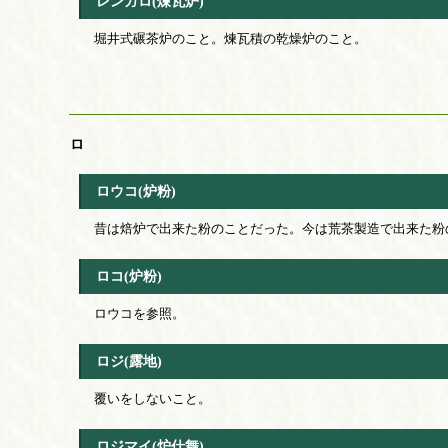
レンガロ(煉瓦炉)
堀井式碾茶炉のこと。煉瓦積の乾燥炉のこと。
ロ
ロウコ(炉粉)
昔は焙炉で出来た粉のことだった。今は荒茶製造で出来た粉
ロコ(炉粉)
ロウコを参照。
ロジ(露地)
覆いをしないこと。
ロジマイ(炉仕舞)