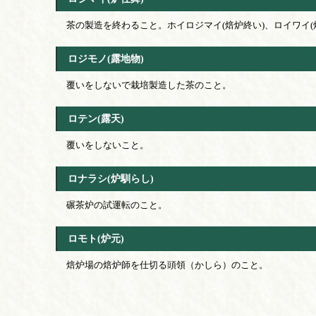
茶の製造を終わること。ホイロジマイ(焙炉終い)、ロイワイ(
ロジモノ(露地物)
覆いをしないで栽培製造した茶のこと。
ロテン(露天)
覆いをしないこと。
ロナラシ(炉馴らし)
碾茶炉の試運転のこと。
ロモト(炉元)
焙炉場の焙炉師を仕切る頭領（かしら）のこと。