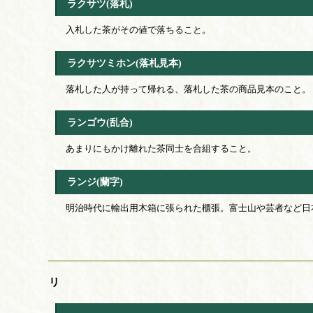
ラクサツ(落札)
入札した茶がその値で落ちること。
ラクサツミホン(落札見本)
落札した人が持って帰れる、落札した茶の商品見本のこと。
ランゴウ(乱合)
あまりにもかけ離れた茶同士を合組すること。
ランジ(蘭字)
明治時代に輸出用木箱に張られた櫃張。富士山や芸者など日
リ