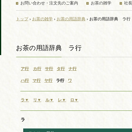
お問い合わせ・注文先のご案内
お茶の雑学
社
トップ
›
お茶の雑学
›
お茶の用語辞典
›
お茶の用語辞典 ラ行
お茶の用語辞典 ラ行
ア行
カ行
サ行
タ行
ナ行
ハ行
マ行
ヤ行
ラ行
ワ
ラ▼
リ▼
ル▼
レ▼
ロ▼
ラ